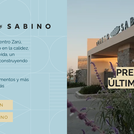
entro Zarú,
en la calidez,
vida, un
 construyendo
PR
amentos y más
ÚLTI
ás
ÓN
INO