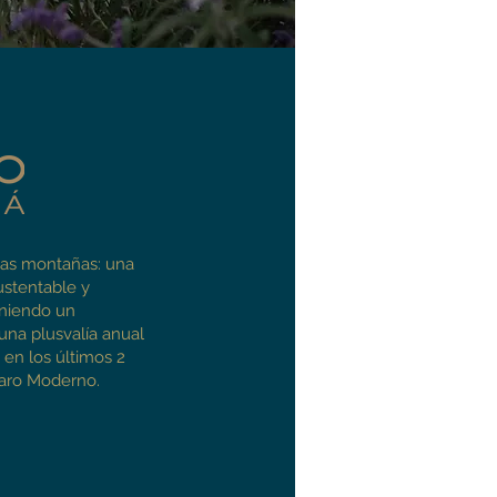
las montañas: una
ustentable y
eniendo un
una plusvalía anual
en los últimos 2
taro Moderno.