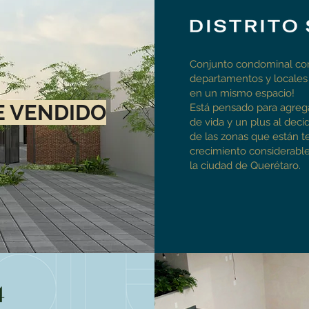
Conjunto condominal co
departamentos y locales
en un mismo espacio!
 VENDIDO
Está pensado para agrega
de vida y un plus al decidi
de las zonas que están 
crecimiento considerable
la ciudad de Querétaro.