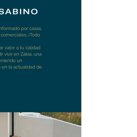
nformado por casas,
 comerciales, ¡Todo
r valor a tu calidad
r vivir en Zákia, una
teniendo un
 en la actualidad de