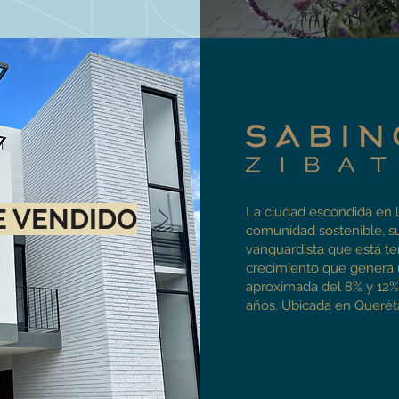
 VENDIDO
La ciudad escondida en 
comunidad sostenible, s
vanguardista que está t
crecimiento que genera 
aproximada del 8% y 12% 
años. Ubicada en Queré