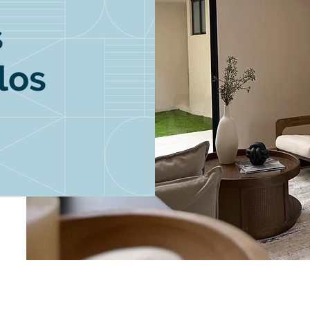
s
llos