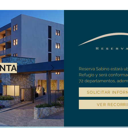
NTA
Reserva Sabino estará 
Refugio y será conforma
72 departamentos, adem
SOLICITAR INFOR
VER RECORR