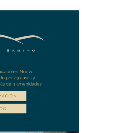
ubicado en Nuevo
do por 29 casas y
ás de 9 amenidades.
MACIÓN
IDO